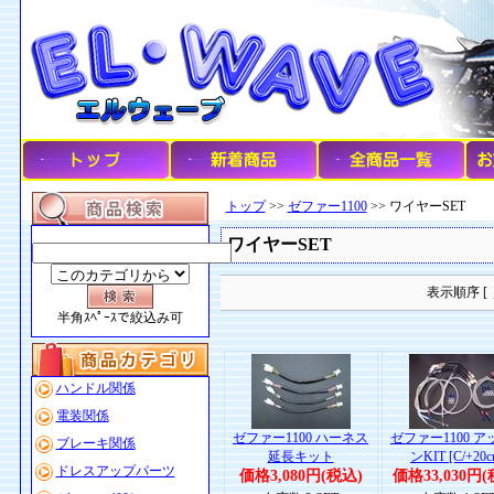
トップ
>>
ゼファー1100
>> ワイヤーSET
ワイヤーSET
表示順序 [
半角ｽﾍﾟｰｽで絞込み可
ハンドル関係
電装関係
ゼファー1100 ハーネス
ゼファー1100 
ブレーキ関係
延長キット
ンKIT [C/+20c
ドレスアップパーツ
価格3,080円(税込)
価格33,030円(