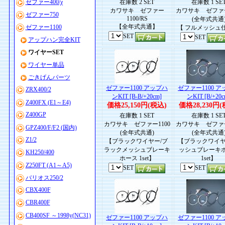
ゼファー400/χ
在庫数 2 SET
在庫数 1 SE
カワサキ ゼファー
カワサキ ゼファー
ゼファー750
1100/RS
(全年式共通
【全年式共通】
ゼファー1100
【 フルメッシュ仕
SET
SET
アップハン完全KIT
ワイヤーSET
ワイヤー単品
ごきげんパーツ
ゼファー1100 アップハ
ゼファー1100 
ZRX400/2
ンKIT [B-B/+20cm]
ンKIT [B/+20c
Z400FX (E1～E4)
価格25,150円(税込)
価格28,230円(
Z400GP
在庫数 1 SET
在庫数 1 SE
カワサキ ゼファー1100
カワサキ ゼファー
GPZ400/F/F2 (国内)
(全年式共通)
(全年式共通
Z1/2
【ブラックワイヤー/ブ
【ブラックワイヤ
ラックメッシュブレーキ
ッシュブレーキ
KH250/400
ホース 1set】
1set】
Z250FT (A1～A5)
SET
SET
バリオス250/2
CBX400F
CBR400F
CB400SF ～1998y(NC31)
ゼファー1100 アップハ
ゼファー1100 