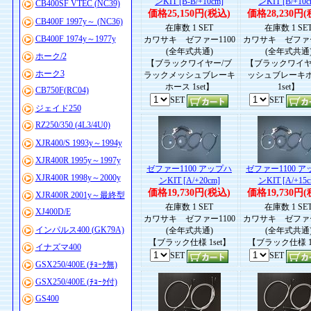
ンKIT [B-B/+10cm]
ンKIT [B/+10c
CB400SF VTEC (NC39)
価格25,150円(税込)
価格28,230円(
CB400F 1997y～ (NC36)
在庫数 1 SET
在庫数 1 SE
CB400F 1974y～1977y
カワサキ ゼファー1100
カワサキ ゼファー
(全年式共通)
(全年式共通
ホーク/2
【ブラックワイヤー/ブ
【ブラックワイヤ
ホーク3
ラックメッシュブレーキ
ッシュブレーキ
ホース 1set】
1set】
CB750F(RC04)
SET
SET
ジェイド250
RZ250/350 (4L3/4U0)
XJR400/S 1993y～1994y
XJR400R 1995y～1997y
ゼファー1100 アップハ
ゼファー1100 
XJR400R 1998y～2000y
ンKIT [A/+20cm]
ンKIT [A/+15c
価格19,730円(税込)
価格19,730円(
XJR400R 2001y～最終型
在庫数 1 SET
在庫数 1 SE
XJ400D/E
カワサキ ゼファー1100
カワサキ ゼファー
インパルス400 (GK79A)
(全年式共通)
(全年式共通
【ブラック仕様 1set】
【ブラック仕様 1s
イナズマ400
SET
SET
GSX250/400E (ﾁｮｰｸ無)
GSX250/400E (ﾁｮｰｸ付)
GS400