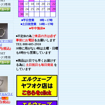
SET
ク3専用
■平日営業 8時～17時
■土日祝営業 14時～17時
■年中無休■
ご来店の方は必ず
■不定休の為
事前にお電話
をお願いします
イヤーSET
TEL 088-685-2910
m]
※特に用がない時は土曜・日曜
0円(税込)
も8時から営業しています
SET
ク3専用
■商品は1日でも早くお届けす
る為に
土日祝日も毎日発送
を
しています
アクセルワイ
m]
円(税込)