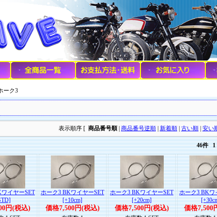
 ホーク3
表示順序 [
商品番号順
|
商品番号逆順
|
新着順
|
古い順
|
安い
46件
1
KワイヤーSET
ホーク3 BKワイヤーSET
ホーク3 BKワイヤーSET
ホーク3 BKワ
STD]
[+10cm]
[+20cm]
[+30c
00円(税込)
価格7,500円(税込)
価格7,500円(税込)
価格7,500