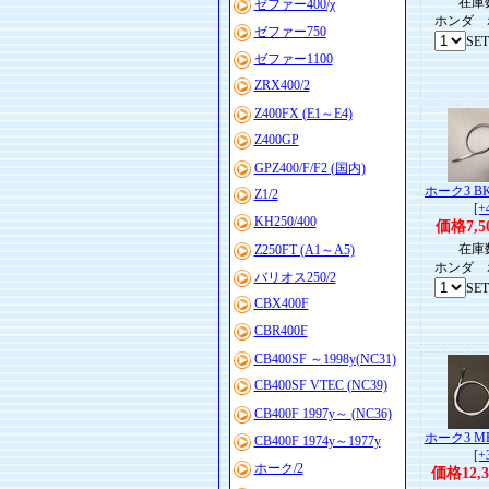
在庫数
ゼファー400/χ
ホンダ 
ゼファー750
SE
ゼファー1100
ZRX400/2
Z400FX (E1～E4)
Z400GP
GPZ400/F/F2 (国内)
ホーク3 B
Z1/2
[+
KH250/400
価格7,5
在庫数
Z250FT (A1～A5)
ホンダ 
バリオス250/2
SE
CBX400F
CBR400F
CB400SF ～1998y(NC31)
CB400SF VTEC (NC39)
CB400F 1997y～ (NC36)
ホーク3 M
CB400F 1974y～1977y
[+
ホーク/2
価格12,