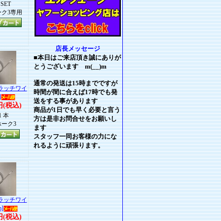
SET
ク3専用
店長メッセージ
■本日はご来店頂き誠にありが
とうございます m(__)m
通常の発送は15時までですが
クラッチワイ
時間が間に合えば17時でも発
]
送をする事があります
円(税込)
商品が1日でも早く必要と言う
1 本
方は是非お問合せをお願いし
ーク3
ます
スタッフ一同お客様の力にな
れるように頑張ります。
クラッチワイ
m]
円(税込)