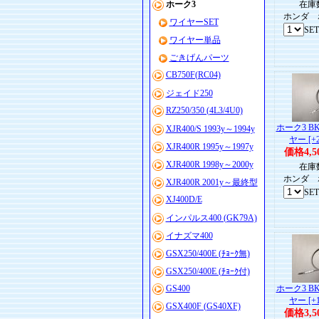
ホーク3
在庫数
ホンダ 
ワイヤーSET
SE
ワイヤー単品
ごきげんパーツ
CB750F(RC04)
ジェイド250
RZ250/350 (4L3/4U0)
ホーク3 
XJR400/S 1993y～1994y
ヤー [+2
XJR400R 1995y～1997y
価格4,5
XJR400R 1998y～2000y
在庫数
ホンダ 
XJR400R 2001y～最終型
SE
XJ400D/E
インパルス400 (GK79A)
イナズマ400
GSX250/400E (ﾁｮｰｸ無)
GSX250/400E (ﾁｮｰｸ付)
GS400
ホーク3 
ヤー [+1
GSX400F (GS40XF)
価格3,5