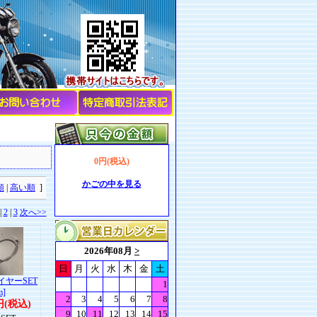
0円(税込)
かごの中を見る
順
|
高い順
]
|
2
|
3
次へ>>
イヤーSET
m]
円(税込)