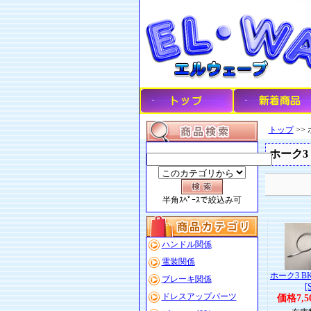
トップ
>>
ホーク3
半角ｽﾍﾟｰｽで絞込み可
ハンドル関係
電装関係
ホーク3 B
ブレーキ関係
[
ドレスアップパーツ
価格7,5