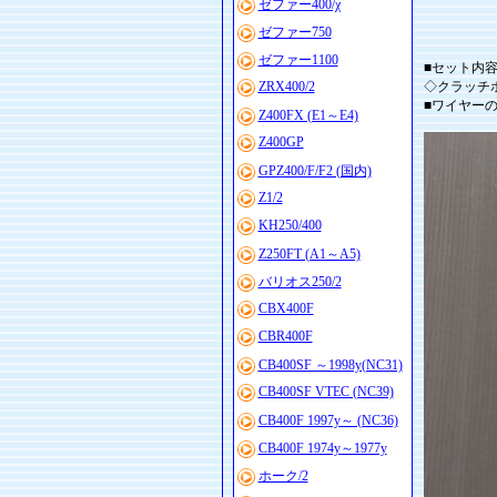
ゼファー400/χ
ゼファー750
ゼファー1100
■セット内容
ZRX400/2
◇クラッチ
■ワイヤーの
Z400FX (E1～E4)
Z400GP
GPZ400/F/F2 (国内)
Z1/2
KH250/400
Z250FT (A1～A5)
バリオス250/2
CBX400F
CBR400F
CB400SF ～1998y(NC31)
CB400SF VTEC (NC39)
CB400F 1997y～ (NC36)
CB400F 1974y～1977y
ホーク/2