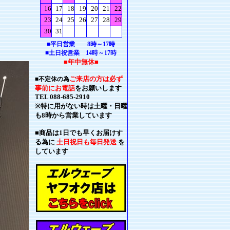
■平日営業 8時～17時
■土日祝営業 14時～17時
■年中無休■
ご来店の方は必ず
■不定休の為
事前にお電話
をお願いします
TEL 088-685-2910
※特に用がない時は土曜・日曜
も8時から営業しています
■商品は1日でも早くお届けす
る為に
土日祝日も毎日発送
を
しています