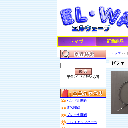
トップ
>> 
ゼファー1
半角ｽﾍﾟｰｽで絞込み可
ハンドル関係
電装関係
ブレーキ関係
ドレスアップパーツ