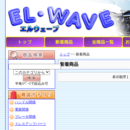
トップ
>> 新着商品
新着商品
表示順序 [
半角ｽﾍﾟｰｽで絞込み可
ハンドル関係
電装関係
ブレーキ関係
ドレスアップパーツ