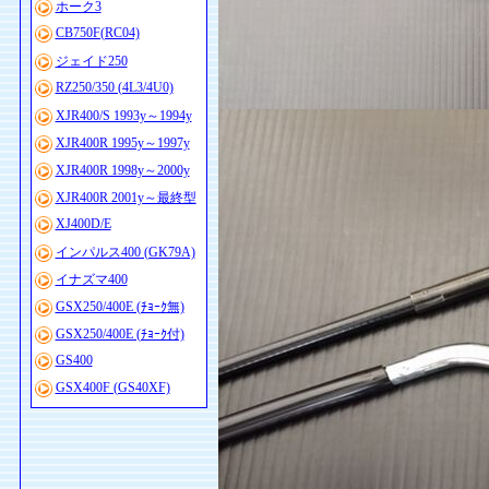
ホーク3
CB750F(RC04)
ジェイド250
RZ250/350 (4L3/4U0)
XJR400/S 1993y～1994y
XJR400R 1995y～1997y
XJR400R 1998y～2000y
XJR400R 2001y～最終型
XJ400D/E
インパルス400 (GK79A)
イナズマ400
GSX250/400E (ﾁｮｰｸ無)
GSX250/400E (ﾁｮｰｸ付)
GS400
GSX400F (GS40XF)