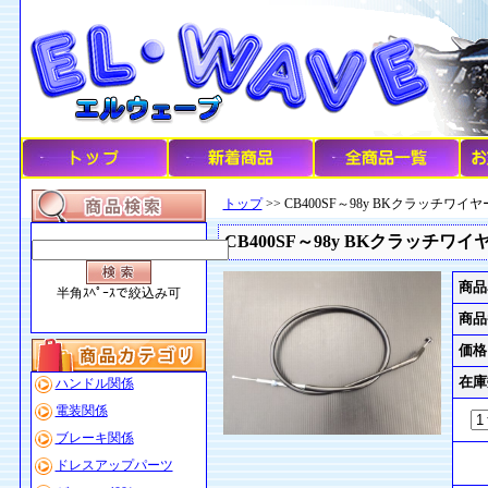
トップ
>> CB400SF～98y BKクラッチワイヤー 
CB400SF～98y BKクラッチワイヤー
商品
半角ｽﾍﾟｰｽで絞込み可
商品
価格
在庫
ハンドル関係
電装関係
ブレーキ関係
ドレスアップパーツ