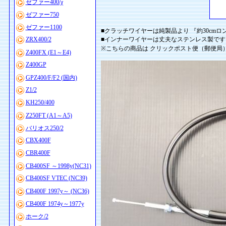
ゼファー400/χ
ゼファー750
ゼファー1100
■クラッチワイヤーは純製品より 『約30cm
ZRX400/2
■インナーワイヤーは丈夫なステンレス製です v(
※こちらの商品は クリックポスト便（郵便局
Z400FX (E1～E4)
Z400GP
GPZ400/F/F2 (国内)
Z1/2
KH250/400
Z250FT (A1～A5)
バリオス250/2
CBX400F
CBR400F
CB400SF ～1998y(NC31)
CB400SF VTEC (NC39)
CB400F 1997y～ (NC36)
CB400F 1974y～1977y
ホーク/2