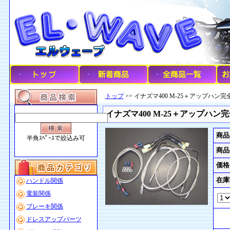
トップ
>> イナズマ400 M-25＋アップハン完全ki
イナズマ400 M-25＋アップハン完全k
商品
半角ｽﾍﾟｰｽで絞込み可
商品
価格
在庫
ハンドル関係
電装関係
ブレーキ関係
ドレスアップパーツ