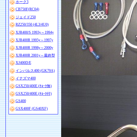
ホーク3
CB750F(RC04)
ジェイド250
RZ250/350 (4L3/4U0)
XJR400/S 1993y～1994y
XJR400R 1995y～1997y
XJR400R 1998y～2000y
XJR400R 2001y～最終型
XJ400D/E
インパルス400 (GK79A)
イナズマ400
GSX250/400E (ﾁｮｰｸ無)
GSX250/400E (ﾁｮｰｸ付)
GS400
GSX400F (GS40XF)