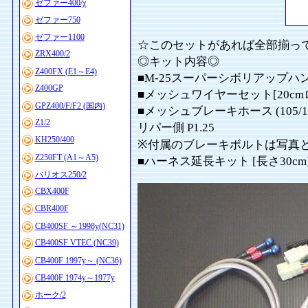
ゼファー400/χ
ゼファー750
ゼファー1100
☆このセットがあれば全部揃っ
ZRX400/2
◎キット内容◎
Z400FX (E1～E4)
■M-25スーパーシボリアップハンド
Z400GP
■メッシュワイヤーセット[20cm
GPZ400/F/F2 (国内)
■メッシュブレーキホース (105/1
Z1/2
リパー側 P1.25
KH250/400
※付属のブレーキボルトは写真
Z250FT (A1～A5)
■ハーネス延長キット [長さ30cm
バリオス250/2
CBX400F
CBR400F
CB400SF ～1998y(NC31)
CB400SF VTEC (NC39)
CB400F 1997y～ (NC36)
CB400F 1974y～1977y
ホーク/2