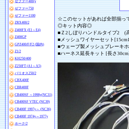
ゼファー400/χ
ゼファー750
ゼファー1100
☆このセットがあれば全部揃っ
ZRX400/2
◎キット内容◎
Z400FX (E1～E4)
■Ｚ2しぼりハンドルタイプ2 (高さ1
Z400GP
■メッシュワイヤーセット[15cm
GPZ400/F/F2 (国内)
■ウェーブ製メッシュブレーキホース 
Z1/2
■ハーネス延長キット [長さ30cm
KH250/400
Z250FT (A1～A5)
バリオス250/2
CBX400F
CBR400F
CB400SF ～1998y(NC31)
CB400SF VTEC (NC39)
CB400F 1997y～ (NC36)
CB400F 1974y～1977y
ホーク/2