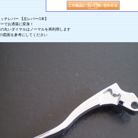
ッチレバー 【左レバー/1本】
バーでお洒落に変身！
整の丸いダイヤルはノーマルを再利用します
目の図面を参考にしてください