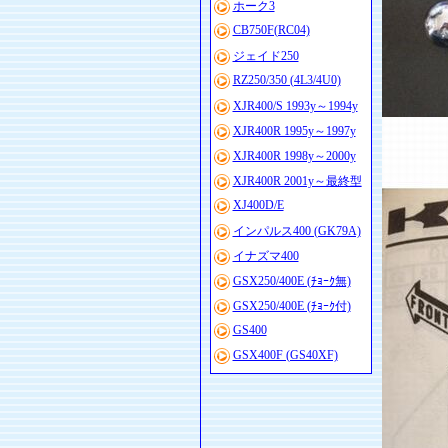
ホーク3
CB750F(RC04)
ジェイド250
RZ250/350 (4L3/4U0)
XJR400/S 1993y～1994y
XJR400R 1995y～1997y
XJR400R 1998y～2000y
XJR400R 2001y～最終型
XJ400D/E
インパルス400 (GK79A)
イナズマ400
GSX250/400E (ﾁｮｰｸ無)
GSX250/400E (ﾁｮｰｸ付)
GS400
GSX400F (GS40XF)