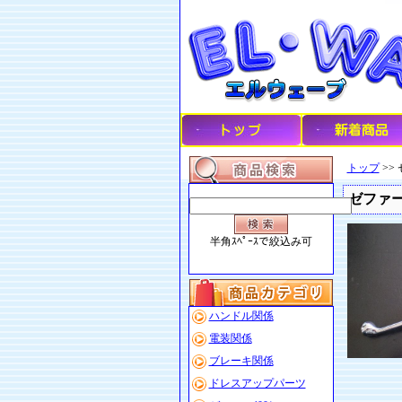
トップ
>>
ゼファー
半角ｽﾍﾟｰｽで絞込み可
ハンドル関係
電装関係
ブレーキ関係
ドレスアップパーツ