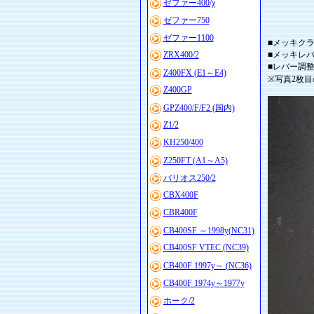
ゼファー400/χ
ゼファー750
ゼファー1100
■メッキクラ
ZRX400/2
■メッキレ
■レバー調
Z400FX (E1～E4)
※写真2枚
Z400GP
GPZ400/F/F2 (国内)
Z1/2
KH250/400
Z250FT (A1～A5)
バリオス250/2
CBX400F
CBR400F
CB400SF ～1998y(NC31)
CB400SF VTEC (NC39)
CB400F 1997y～ (NC36)
CB400F 1974y～1977y
ホーク/2