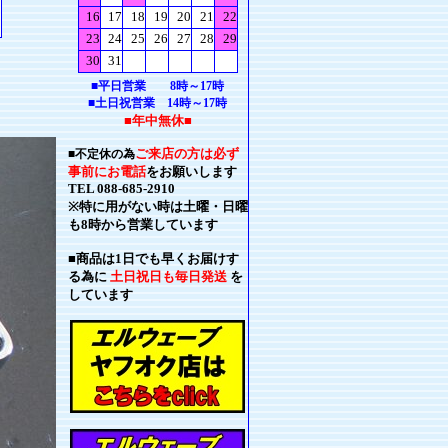
■平日営業 8時～17時
■土日祝営業 14時～17時
■年中無休■
ご来店の方は必ず
■不定休の為
事前にお電話
をお願いします
TEL 088-685-2910
※特に用がない時は土曜・日曜
も8時から営業しています
■商品は1日でも早くお届けす
る為に
土日祝日も毎日発送
を
しています