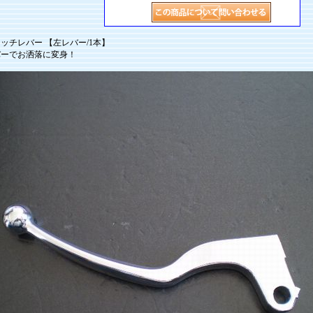
ッチレバー 【左レバー/1本】
バーでお洒落に変身！