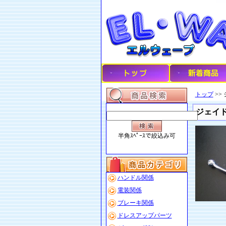
トップ
>>
ジェイド
半角ｽﾍﾟｰｽで絞込み可
ハンドル関係
電装関係
ブレーキ関係
ドレスアップパーツ