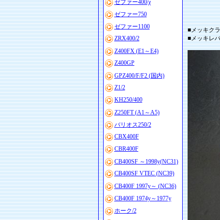
ゼファー400/χ
ゼファー750
ゼファー1100
■メッキクラ
ZRX400/2
■メッキレ
Z400FX (E1～E4)
Z400GP
GPZ400/F/F2 (国内)
Z1/2
KH250/400
Z250FT (A1～A5)
バリオス250/2
CBX400F
CBR400F
CB400SF ～1998y(NC31)
CB400SF VTEC (NC39)
CB400F 1997y～ (NC36)
CB400F 1974y～1977y
ホーク/2