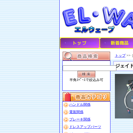
トップ
>> 
ジェイド2
半角ｽﾍﾟｰｽで絞込み可
ハンドル関係
電装関係
ブレーキ関係
ドレスアップパーツ