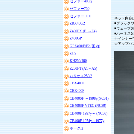
ゼファー400/χ
ゼファー750
ゼファー1100
キット内容
ZRX400/2
■ブラックワイヤ
■ウェーブ製
Z400FX (E1～E4)
■ハーネス
Z400GP
※インナー
☆アップハン
GPZ400/F/F2 (国内)
Z1/2
KH250/400
Z250FT (A1～A5)
バリオス250/2
CBX400F
CBR400F
CB400SF ～1998y(NC31)
CB400SF VTEC (NC39)
CB400F 1997y～ (NC36)
CB400F 1974y～1977y
ホーク/2