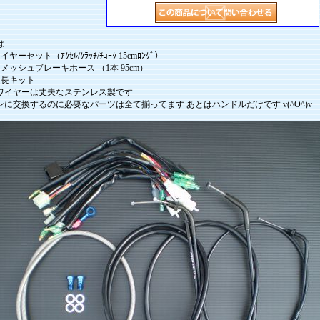
は
ーセット（ｱｸｾﾙ/ｸﾗｯﾁ/ﾁｮｰｸ 15cmﾛﾝｸﾞ）
メッシュブレーキホース （1本 95cm）
延長キット
ワイヤーは丈夫なステンレス製です
に交換するのに必要なパーツは全て揃ってます あとはハンドルだけです v(^O^)v