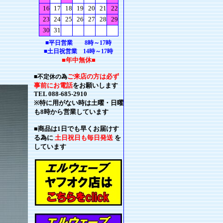
■平日営業 8時～17時
■土日祝営業 14時～17時
■年中無休■
ご来店の方は必ず
■不定休の為
事前にお電話
をお願いします
TEL 088-685-2910
※特に用がない時は土曜・日曜
も8時から営業しています
■商品は1日でも早くお届けす
る為に
土日祝日も毎日発送
を
しています