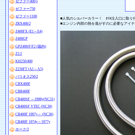
ゼファー400/χ
ゼファー750
ゼファー1100
■人気のシルバーカラー！ ｵｲﾙ注入口に取り
ZRX400/2
■エンジン内部の熱を逃がすのに必要なアイテ
Z400FX (E1～E4)
Z400GP
GPZ400/F/F2 (国内)
Z1/2
KH250/400
Z250FT (A1～A5)
バリオス250/2
CBX400F
CBR400F
CB400SF ～1998y(NC31)
CB400SF VTEC (NC39)
CB400F 1997y～ (NC36)
CB400F 1974y～1977y
ホーク/2