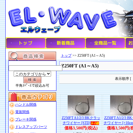
トップ
>> Z250FT (A1～A5)
Z250FT (A1～A5)
表示順序 [
半角ｽﾍﾟｰｽで絞込み可
ハンドル関係
電装関係
Z250FT A1/2/3 BKクラッ
Z250FT A1/2/3 
ブレーキ関係
チワイヤー [STD]
チワイヤー [+10cm
ドレスアップパーツ
価格3,500円(税込)
価格3,500円(