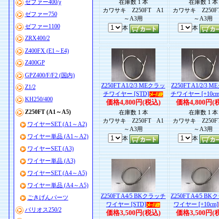
ゼファー400/χ
在庫数 1 本
在庫数 1 本
カワサキ Z250FT A1
カワサキ Z250F
ゼファー750
～A3用
～A3用
ゼファー1100
本
本
ZRX400/2
Z400FX (E1～E4)
Z400GP
GPZ400/F/F2 (国内)
Z250FT A1/2/3 MEクラッ
Z250FT A1/2/3 
Z1/2
チワイヤー [STD]
チワイヤー [+10cm
KH250/400
価格4,800円(税込)
価格4,800円(
Z250FT (A1～A5)
在庫数 1 本
在庫数 1 本
カワサキ Z250FT A1
カワサキ Z250F
ワイヤーSET (A1～A2)
～A3用
～A3用
ワイヤー単品 (A1～A2)
本
本
ワイヤーSET (A3)
ワイヤー単品 (A3)
ワイヤーSET (A4～A5)
ワイヤー単品 (A4～A5)
Z250FT A4/5 BKクラッチ
Z250FT A4/5 B
ごきげんパーツ
ワイヤー [STD]
ワイヤー [+10cm]
バリオス250/2
価格3,500円(税込)
価格3,500円(