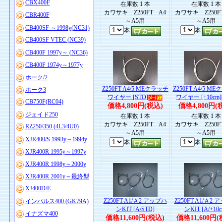
CBX400F
在庫数 1 本
在庫数 1 本
カワサキ Z250FT A4
カワサキ Z250F
CBR400F
～A5用
～A5用
CB400SF ～1998y(NC31)
本
本
CB400SF VTEC (NC39)
CB400F 1997y～ (NC36)
CB400F 1974y～1977y
ホーク/2
Z250FT A4/5 MEクラッチ
Z250FT A4/5 M
ホーク3
ワイヤー [STD]
ワイヤー [+10cm]
CB750F(RC04)
価格4,800円(税込)
価格4,800円(
ジェイド250
在庫数 1 本
在庫数 1 本
カワサキ Z250FT A4
カワサキ Z250F
RZ250/350 (4L3/4U0)
～A5用
～A5用
XJR400/S 1993y～1994y
本
本
XJR400R 1995y～1997y
XJR400R 1998y～2000y
XJR400R 2001y～最終型
XJ400D/E
Z250FT A1/Ａ2 アップハ
Z250FT A1/Ａ2
インパルス400 (GK79A)
ンKIT [A/STD]
ンKIT [A/+10c
イナズマ400
価格11,600円(税込)
価格11,600円(