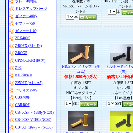
ブレーキ関係
在庫数 2 本
■ハリケーン製 
M-15スーパーシボリハ
ーハンドル
ドレスアップパーツ
ンドル
本
ゼファー400/χ
本
ゼファー750
ゼファー1100
ZRX400/2
Z400FX (E1～E4)
Z400GP
GPZ400/F/F2 (国内)
NICEネオグリップ (生
トルネードグ
Z1/2
ゴム)
(黒)
KH250/400
価格1,980円(税込)
価格1,320円(
Z250FT (A1～A5)
在庫数 1 SET
在庫数 1 SE
キジマ製
キジマ製
バリオス250/2
NICEネオグリップ
トルネードグリ
CBX400F
【1set/生ゴム】
【1set/黒色
SET
SET
CBR400F
CB400SF ～1998y(NC31)
CB400SF VTEC (NC39)
CB400F 1997y～ (NC36)