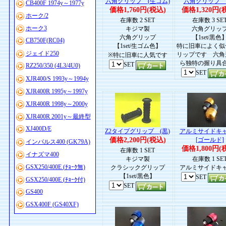
六角グリップ (生ゴム)
六角グリップ (
CB400F 1974y～1977y
価格1,760円(税込)
価格1,320円(
ホーク/2
在庫数 2 SET
在庫数 3 SE
ホーク3
キジマ製
六角グリッ
六角グリップ
【1set/黒色
CB750F(RC04)
【1set/生ゴム色】
特に旧車によく似
ジェイド250
リップです 六角
※特に旧車に人気です
ら独特の握り具
SET
RZ250/350 (4L3/4U0)
SET
XJR400/S 1993y～1994y
XJR400R 1995y～1997y
XJR400R 1998y～2000y
XJR400R 2001y～最終型
XJ400D/E
Z2タイプグリップ (黒)
アルミサイドキ
価格2,200円(税込)
[ゴールド]
インパルス400 (GK79A)
価格1,800円(
在庫数 1 SET
イナズマ400
キジマ製
在庫数 1 SE
GSX250/400E (ﾁｮｰｸ無)
クラシックグリップ
アルミサイドキ
【1set/黒色】
SET
GSX250/400E (ﾁｮｰｸ付)
SET
GS400
GSX400F (GS40XF)