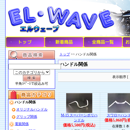
トップ
>> ハンドル関係
ハンドル関係
表示順序 [
半角ｽﾍﾟｰｽで絞込み可
ハンドル関係
オリジナルハンドル
M-15 スーパーシボリハ
スワローハン
グリップ関係
ンドル
価格5,060円(
電装関係
価格5,500円(税込)
在庫数 1 本