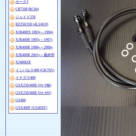
ホーク3
CB750F(RC04)
ジェイド250
RZ250/350 (4L3/4U0)
XJR400/S 1993y～1994y
XJR400R 1995y～1997y
XJR400R 1998y～2000y
XJR400R 2001y～最終型
XJ400D/E
インパルス400 (GK79A)
イナズマ400
GSX250/400E (ﾁｮｰｸ無)
GSX250/400E (ﾁｮｰｸ付)
GS400
GSX400F (GS40XF)