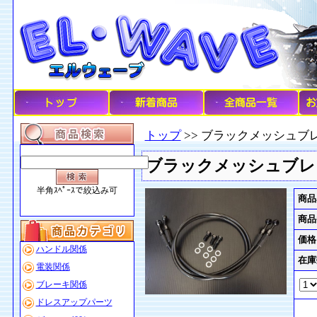
トップ
>> ブラックメッシュブレー
ブラックメッシュブレーキ
半角ｽﾍﾟｰｽで絞込み可
商品
商品
価格
ハンドル関係
在庫
電装関係
ブレーキ関係
ドレスアップパーツ