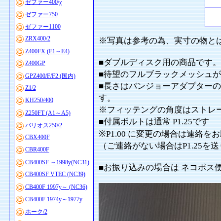
ゼファー400/χ
ゼファー750
ゼファー1100
ZRX400/2
※写真は参考の為、実寸の物と
Z400FX (E1～E4)
■ダブルディスク用の商品です。
Z400GP
■待望のフルブラックメッシュが
GPZ400/F/F2 (国内)
■長さはバンジョーアダプターの穴
Z1/2
す。
KH250/400
※フィッテングの角度はストレー
Z250FT (A1～A5)
■付属ボルトは通常 P1.25です
バリオス250/2
※P1.00 に変更の場合は連絡を
CBX400F
（ご連絡がない場合はP1.25を
CBR400F
CB400SF ～1998y(NC31)
■お振り込みの場合は ネコポス
CB400SF VTEC (NC39)
CB400F 1997y～ (NC36)
CB400F 1974y～1977y
ホーク/2