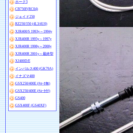
ホーク3
CB750F(RC04)
ジェイド250
RZ250/350 (4L3/4U0)
XJR400/S 1993y～1994y
XJR400R 1995y～1997y
XJR400R 1998y～2000y
XJR400R 2001y～最終型
XJ400D/E
インパルス400 (GK79A)
イナズマ400
GSX250/400E (ﾁｮｰｸ無)
GSX250/400E (ﾁｮｰｸ付)
GS400
GSX400F (GS40XF)