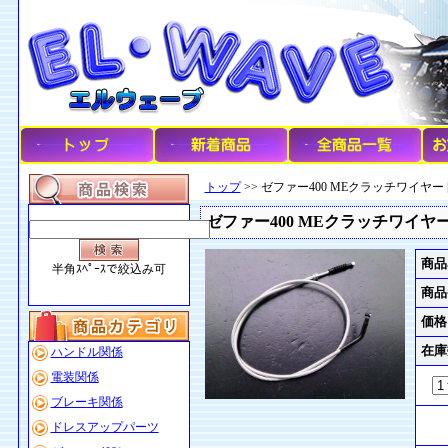
トップ
>> ゼファー400 MEクラッチワイヤー [+
ゼファー400 MEクラッチワイヤー [
商品
半角ｽﾍﾟｰｽで絞込み可
商品
価格
在庫
ハンドル関係
電装関係
ブレーキ関係
ドレスアップパーツ