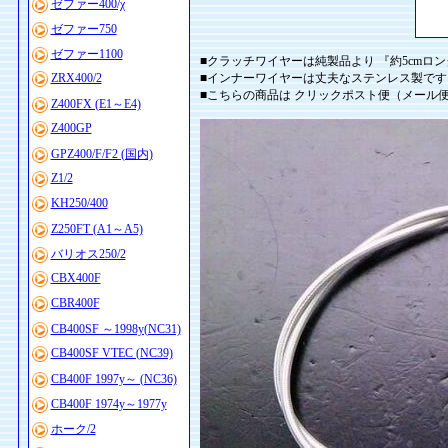
ゼファー400/χ
ゼファー750
ゼファー1100
■クラッチワイヤーは純製品より 『約5cmロン
ZRX400/2
■インナーワイヤーは丈夫なステンレス製です v(
■こちらの商品は クリックポスト便（メール
Z400FX (E1～E4)
Z400GP
GPZ400/F/F2 (国内)
Z1/2
KH250/400
Z250FT (A1～A5)
バリオス250/2
CBX400F
CBR400F
CB400SF ～1998y(NC31)
CB400SF VTEC (NC39)
CB400F 1997y～ (NC36)
CB400F 1974y～1977y
ホーク/2