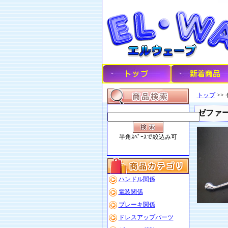
トップ
>>
ゼファー
半角ｽﾍﾟｰｽで絞込み可
ハンドル関係
電装関係
ブレーキ関係
ドレスアップパーツ