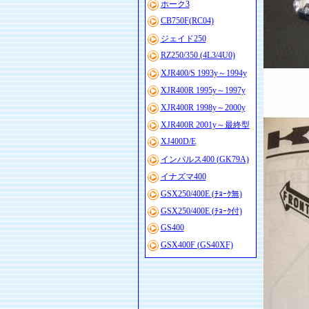
ホーク3
CB750F(RC04)
ジェイド250
RZ250/350 (4L3/4U0)
XJR400/S 1993y～1994y
XJR400R 1995y～1997y
XJR400R 1998y～2000y
XJR400R 2001y～最終型
XJ400D/E
インパルス400 (GK79A)
イナズマ400
GSX250/400E (ﾁｮｰｸ無)
GSX250/400E (ﾁｮｰｸ付)
GS400
GSX400F (GS40XF)