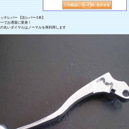
ッチレバー 【左レバー/1本】
バーでお洒落に変身！
整の丸いダイヤルはノーマルを再利用します