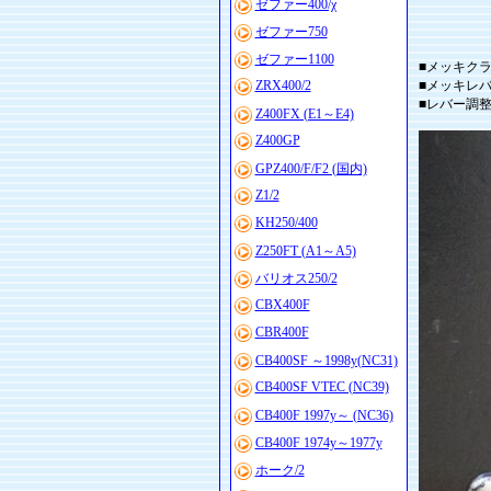
ゼファー400/χ
ゼファー750
ゼファー1100
■メッキクラ
ZRX400/2
■メッキレ
■レバー調
Z400FX (E1～E4)
Z400GP
GPZ400/F/F2 (国内)
Z1/2
KH250/400
Z250FT (A1～A5)
バリオス250/2
CBX400F
CBR400F
CB400SF ～1998y(NC31)
CB400SF VTEC (NC39)
CB400F 1997y～ (NC36)
CB400F 1974y～1977y
ホーク/2