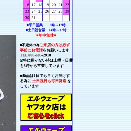
■平日営業 8時～17時
■土日祝営業 14時～17時
■年中無休■
ご来店の方は必ず
■不定休の為
事前にお電話
をお願いします
TEL 088-685-2910
※特に用がない時は土曜・日曜
も8時から営業しています
■商品は1日でも早くお届けす
る為に
土日祝日も毎日発送
を
しています