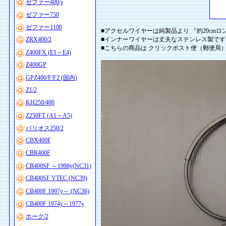
ゼファー400/χ
ゼファー750
ゼファー1100
■アクセルワイヤーは純製品より 『約20cmロ
ZRX400/2
■インナーワイヤーは丈夫なステンレス製です v(
■こちらの商品は クリックポスト便（郵便局
Z400FX (E1～E4)
Z400GP
GPZ400/F/F2 (国内)
Z1/2
KH250/400
Z250FT (A1～A5)
バリオス250/2
CBX400F
CBR400F
CB400SF ～1998y(NC31)
CB400SF VTEC (NC39)
CB400F 1997y～ (NC36)
CB400F 1974y～1977y
ホーク/2