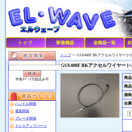
トップ
>> GSX400F BKアクセルワイヤー [+20
GSX400F BKアクセルワイヤー [+2
商品
半角ｽﾍﾟｰｽで絞込み可
商品
価格
在庫
ハンドル関係
電装関係
ブレーキ関係
ドレスアップパーツ