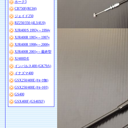
ホーク3
CB750F(RC04)
ジェイド250
RZ250/350 (4L3/4U0)
XJR400/S 1993y～1994y
XJR400R 1995y～1997y
XJR400R 1998y～2000y
XJR400R 2001y～最終型
XJ400D/E
インパルス400 (GK79A)
イナズマ400
GSX250/400E (ﾁｮｰｸ無)
GSX250/400E (ﾁｮｰｸ付)
GS400
GSX400F (GS40XF)