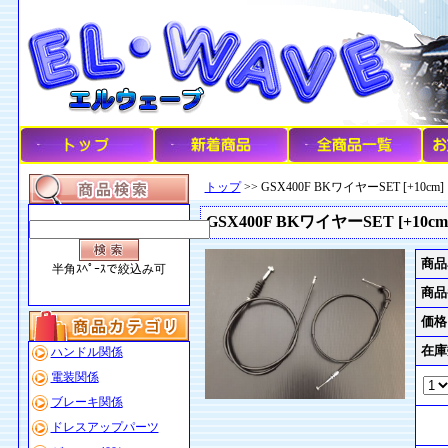
トップ
>> GSX400F BKワイヤーSET [+10cm]
GSX400F BKワイヤーSET [+10cm
商品
半角ｽﾍﾟｰｽで絞込み可
商品
価格
在庫
ハンドル関係
電装関係
ブレーキ関係
ドレスアップパーツ