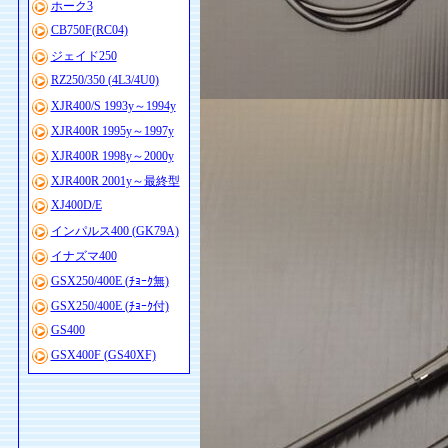
ホーク3
CB750F(RC04)
ジェイド250
RZ250/350 (4L3/4U0)
XJR400/S 1993y～1994y
XJR400R 1995y～1997y
XJR400R 1998y～2000y
XJR400R 2001y～最終型
XJ400D/E
インパルス400 (GK79A)
イナズマ400
GSX250/400E (ﾁｮｰｸ無)
GSX250/400E (ﾁｮｰｸ付)
GS400
GSX400F (GS40XF)