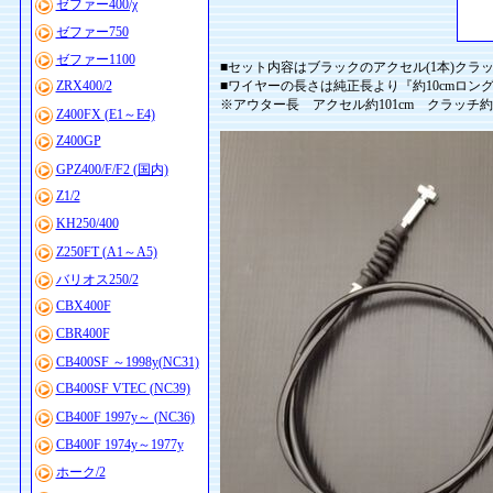
ゼファー400/χ
ゼファー750
ゼファー1100
■セット内容はブラックのアクセル(1本)クラッ
ZRX400/2
■ワイヤーの長さは純正長より『約10cmロン
※アウター長 アクセル約101cm クラッチ約
Z400FX (E1～E4)
Z400GP
GPZ400/F/F2 (国内)
Z1/2
KH250/400
Z250FT (A1～A5)
バリオス250/2
CBX400F
CBR400F
CB400SF ～1998y(NC31)
CB400SF VTEC (NC39)
CB400F 1997y～ (NC36)
CB400F 1974y～1977y
ホーク/2