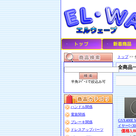
トップ
>>
全商品
半角ｽﾍﾟｰｽで絞込み可
ハンドル関係
電装関係
GSX400
ブレーキ関係
イヤー[+30
ドレスアップパーツ
価格3,8