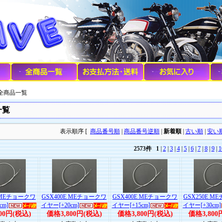
 全商品一覧
一覧
表示順序 [
商品番号順
|
商品番号逆順
|
新着順
|
古い順
|
安い
2573件
1
|
2
|
3
|
4
|
5
|
6
|
7
|
8
|
9
|
1
E MEチョークワ
GSX400E MEチョークワ
GSX400E MEチョークワ
GSX250E 
cm]
イヤー[+20cm]
イヤー[+15cm]
イヤー[+30cm]
00円(税込)
価格3,800円(税込)
価格3,800円(税込)
価格3,800