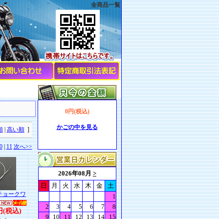
全商品一覧
0円(税込)
かごの中を見る
順
|
高い順
]
0
|
11
次へ>>
MEチョークワ
円(税込)