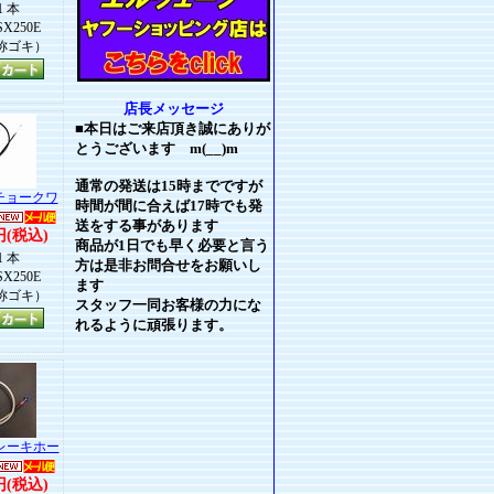
1 本
X250E
称ゴキ）
店長メッセージ
■本日はご来店頂き誠にありが
とうございます m(__)m
通常の発送は15時までですが
BKチョークワ
時間が間に合えば17時でも発
送をする事があります
円(税込)
商品が1日でも早く必要と言う
1 本
方は是非お問合せをお願いし
X250E
ます
称ゴキ）
スタッフ一同お客様の力にな
れるように頑張ります。
レーキホー
円(税込)