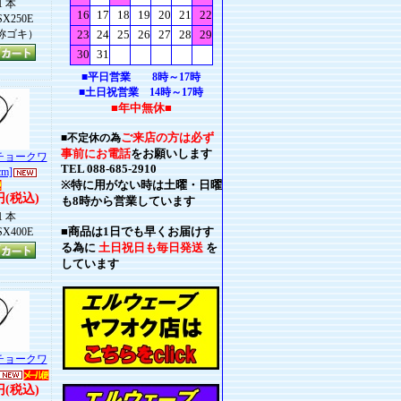
1 本
X250E
称ゴキ）
■平日営業 8時～17時
■土日祝営業 14時～17時
■年中無休■
ご来店の方は必ず
■不定休の為
事前にお電話
をお願いします
BKチョークワ
TEL 088-685-2910
m]
※特に用がない時は土曜・日曜
円(税込)
も8時から営業しています
1 本
■商品は1日でも早くお届けす
X400E
る為に
土日祝日も毎日発送
を
しています
BKチョークワ
円(税込)