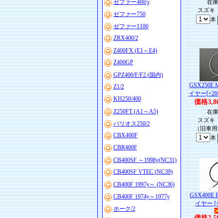
ゼファー400/χ
在庫
スズキ 
ゼファー750
本
ゼファー1100
ZRX400/2
Z400FX (E1～E4)
Z400GP
GPZ400/F/F2 (国内)
GSX250
Z1/2
イヤー[+20
KH250/400
価格3,8
Z250FT (A1～A5)
在庫
スズキ 
バリオス250/2
（旧車用
CBX400F
本
CBR400F
CB400SF ～1998y(NC31)
CB400SF VTEC (NC39)
CB400F 1997y～ (NC36)
GSX400
CB400F 1974y～1977y
イヤー [+
ホーク/2
価格2,5