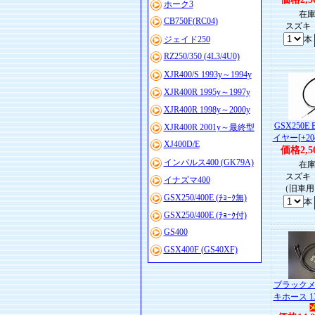
ホーク3
在庫
CB750F(RC04)
スズキ 
ジェイド250
本
RZ250/350 (4L3/4U0)
XJR400/S 1993y～1994y
XJR400R 1995y～1997y
XJR400R 1998y～2000y
GSX250
XJR400R 2001y～最終型
イヤー[+20
XJ400D/E
価格2,5
インパルス400 (GK79A)
在庫
スズキ 
イナズマ400
（旧車用
GSX250/400E (ﾁｮｰｸ無)
本
GSX250/400E (ﾁｮｰｸ付)
GS400
GSX400F (GS40XF)
ブラック
キホース 135