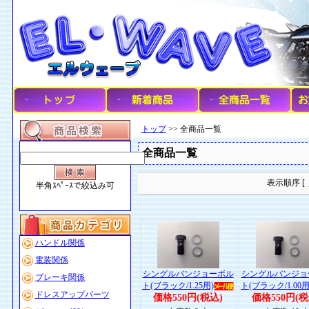
トップ
>> 全商品一覧
全商品一覧
表示順序 [
半角ｽﾍﾟｰｽで絞込み可
ハンドル関係
電装関係
シングルバンジョーボル
シングルバンジョ
ブレーキ関係
ト(ブラック/1.25用)
ト(ブラック/1.00用
ドレスアップパーツ
価格550円(税込)
価格550円(税