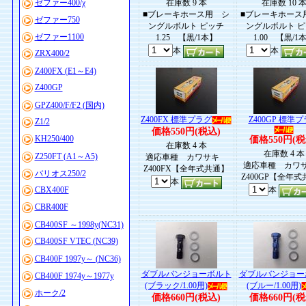
ゼファー400/χ
在庫数 9 本
在庫数 10 
■ブレーキホース用 シ
■ブレーキホース
ゼファー750
ングルボルト ピッチ
ングルボルト 
ゼファー1100
1.25 【黒/1本】
1.00 【黒/1
本
本
ZRX400/2
Z400FX (E1～E4)
Z400GP
GPZ400/F/F2 (国内)
Z400FX 標準プラグ
Z400GP 標準
Z1/2
価格550円(税込)
KH250/400
価格550円(税
在庫数 4 本
在庫数 4 本
Z250FT (A1～A5)
適応車種 カワサキ
適応車種 カ
Z400FX【全年式共通】
バリオス250/2
Z400GP【全年
本
CBX400F
本
CBR400F
CB400SF ～1998y(NC31)
CB400SF VTEC (NC39)
CB400F 1997y～ (NC36)
ダブルバンジョーボルト
ダブルバンジョー
CB400F 1974y～1977y
(ブラック/1.00用)
(ブルー/1.00用)
ホーク/2
価格660円(税込)
価格660円(税