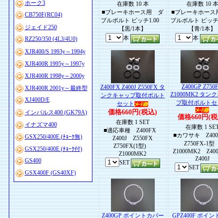
ホーク3
在庫数 10 本
在庫数 10 
■ブレーキホース用 ダ
■ブレーキホース
CB750F(RC04)
ブルボルト ピッチ1.00
ブルボルト ピッチ
ジェイド250
【黒/1本】
【青/1本】
本
本
RZ250/350 (4L3/4U0)
XJR400/S 1993y～1994y
XJR400R 1995y～1997y
XJR400R 1998y～2000y
Z400GP Z750
Z400FX Z400J Z550FX タ
XJR400R 2001y～最終型
Z1000MK2 タン
ンクキャップ取付ボルト
XJ400D/E
プ取付ボルトセ
セット
価格660円(税込)
インパルス400 (GK79A)
価格660円(税
在庫数 1 SET
イナズマ400
在庫数 1 SE
■適応車種 Z400FX
■カワサキ Z40
GSX250/400E (ﾁｮｰｸ無)
Z400J Z550FX
Z750FX-1
Z750FX(1型)
GSX250/400E (ﾁｮｰｸ付)
Z1000MK2 Z4
Z1000MK2
Z400J
GS400
SET
SET
GSX400F (GS40XF)
Z400GP ポイントカバー
GPZ400F ポイ